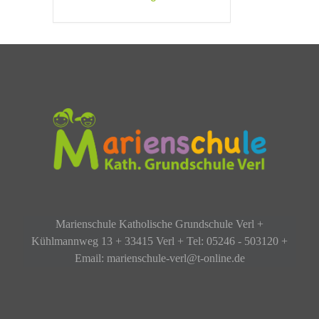
Marienschule Katholische Grundschule Verl +
Kühlmannweg 13 + 33415 Verl + Tel: 05246 - 503120 +
Email: marienschule-verl@t-online.de