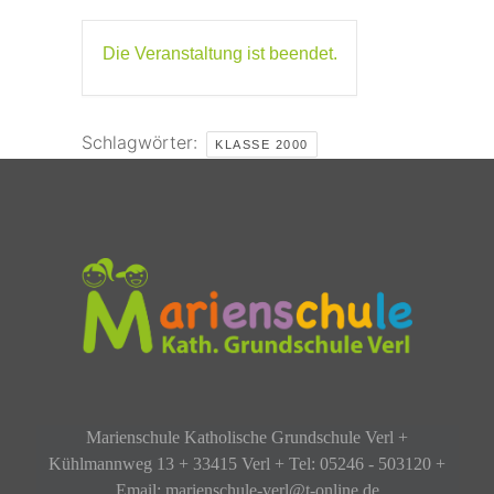
Die Veranstaltung ist beendet.
Schlagwörter:
KLASSE 2000
Marienschule Katholische Grundschule Verl +
Kühlmannweg 13 + 33415 Verl + Tel: 05246 - 503120 +
Email: marienschule-verl@t-online.de