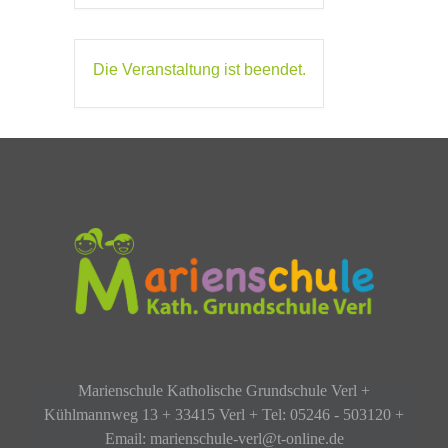
Die Veranstaltung ist beendet.
Marienschule Katholische Grundschule Verl +
Kühlmannweg 13 + 33415 Verl + Tel: 05246 - 503120 +
Email: marienschule-verl@t-online.de