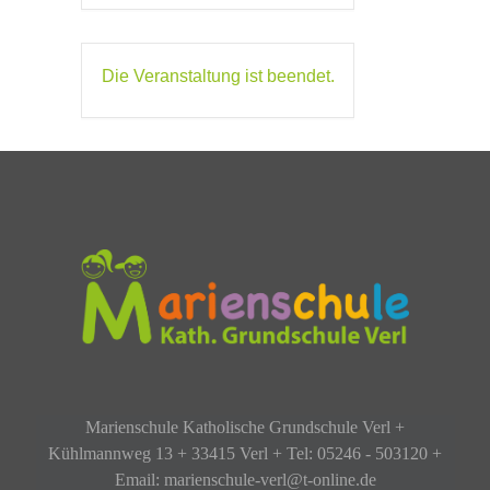
Die Veranstaltung ist beendet.
Marienschule Katholische Grundschule Verl +
Kühlmannweg 13 + 33415 Verl + Tel: 05246 - 503120 +
Email: marienschule-verl@t-online.de