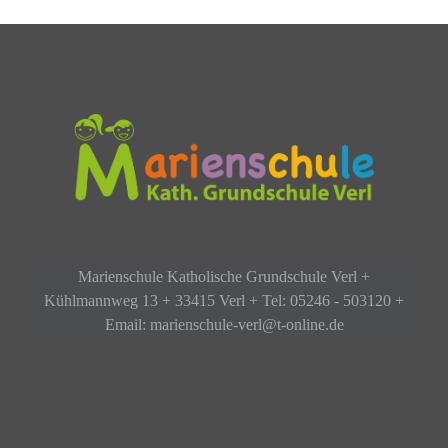
Marienschule Katholische Grundschule Verl +
Kühlmannweg 13 + 33415 Verl + Tel: 05246 - 503120 +
Email: marienschule-verl@t-online.de