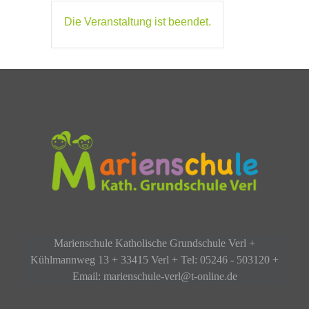
Die Veranstaltung ist beendet.
Marienschule Katholische Grundschule Verl +
Kühlmannweg 13 + 33415 Verl + Tel: 05246 - 503120 +
Email: marienschule-verl@t-online.de