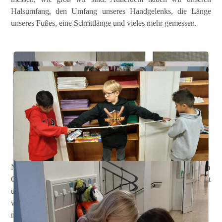
Halsumfang, den Umfang unseres Handgelenks, die Länge
unseres Fußes, eine Schrittlänge und vieles mehr gemessen.
Besuch auf dem
Bauernhof
Nach den Herbstferien hat die Pantherklasse einen Ausflug zum
Gut Wilhelmsdorf in Bielefeld gemacht. Dort wurde uns gezeigt
und erklärt, wie die Kühe dort gehalten und aufgezogen
werden. Wir haben uns sogar zwei Kühe angesehen, die in den
nächsten Tagen ihr Kälbchen bekommen sollten. Anschließend