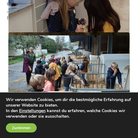
gingen wir in den „Kälbchen-Kindergarten“ und die
„Kälbchen-Schule“. Wir konnten die Tiere streicheln und
füttern. Es war ein schöner Tag.
Geometrische Körper und
Würfelgebäude und
Wir verwenden Cookies, um dir die bestmögliche Erfahrung auf
unserer Website zu bieten.
Baupläne
In den
Einstellungen
kannst du erfahren, welche Cookies wir
verwenden oder sie ausschalten.
In Mathe haben wir uns in der letzten Zeit mit geometrischen
Zustimmen
Körpern wie Kugel, Zylinder, Würfel und Quader beschäftigt.
Wir haben sogar Kantenmodelle von einem Würfel und Quader